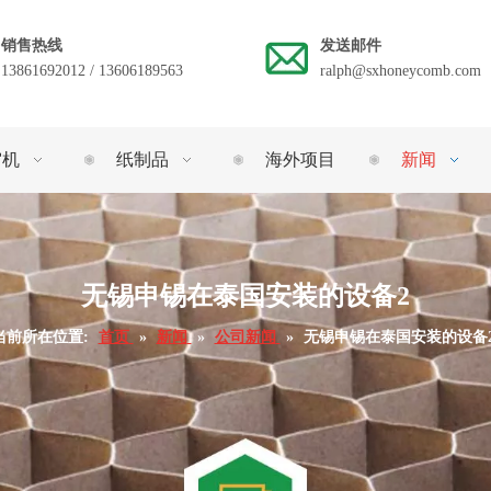
销售热线
发送邮件
13861692012 / 13606189563
ralph@sxhoneycomb.com
窝机
纸制品
海外项目
新闻
无锡申锡在泰国安装的设备2
当前所在位置:
首页
»
新闻
»
公司新闻
»
无锡申锡在泰国安装的设备