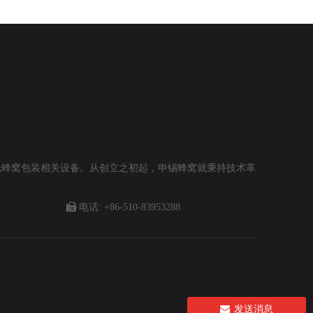
纸蜂窝包装相关设备。从创立之初起，申锡蜂窝就秉持技术革

电话: +86-510-83953288
发送消息