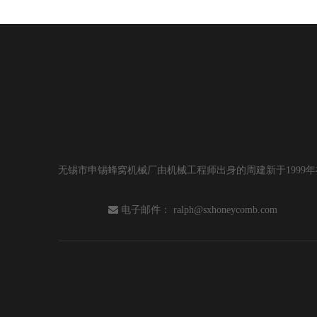
无锡市申锡蜂窝机械厂由机械工程师出身的周建新于199

电子邮件：
ralph@sxhoneycomb.com