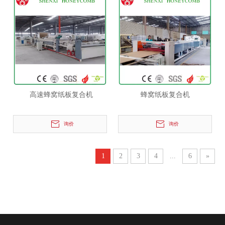
高速蜂窝纸板复合机
蜂窝纸板复合机
询价
询价
1
2
3
4
...
6
»