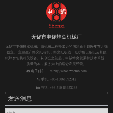
无锡市申锡蜂窝机械厂
无锡市申锡蜂窝机械厂由机械工程师出身的周建新于1999年在无锡
创立。 主要生产蜂窝纸芯机，蜂窝纸板线，纸护角设备以及其他
纸蜂窝包装相关设备。从创立之初起，申锡蜂窝就秉持技术革新，
质量为本，服务为上的理念发展经营。

电子邮件：
ralph@sxhoneycomb.com

手机: +86-13861692012

电话: +86-510-83953288
发送消息