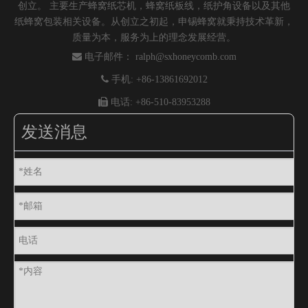
创立。 主要生产蜂窝纸芯机，蜂窝纸板线，纸护角设备以及其他
纸蜂窝包装相关设备。从创立之初起，申锡蜂窝就秉持技术革新，
质量为本，服务为上的理念发展经营。

电子邮件：
ralph@sxhoneycomb.com

手机: +86-13861692012

电话: +86-510-83953288
发送消息