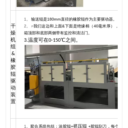
1。
输送辊是180mm直径的橡胶辊作为主要驱动器。
干
2。
我们这边和上面&下面是绝缘棉（40毫米厚），烤
F
燥
箱顶部和底部两侧带有监控和清洁门。
机
3.温度可在0-150℃之间。
组
&
橡
1
胶
辊
驱
动
装
置
挤压辊
1。
胶合系统包括：涂胶辊+
+胶辊刮刀，每个辊