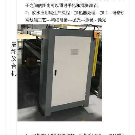
子之间的距离可以通过手轮和滑块调节。
2。
胶水应用辊生产流程：加热器处理---加工 - 研磨机---
网纹辊工艺---精细研磨---抛光---涂铬 - 抛光
最
终
胶
1
合
机