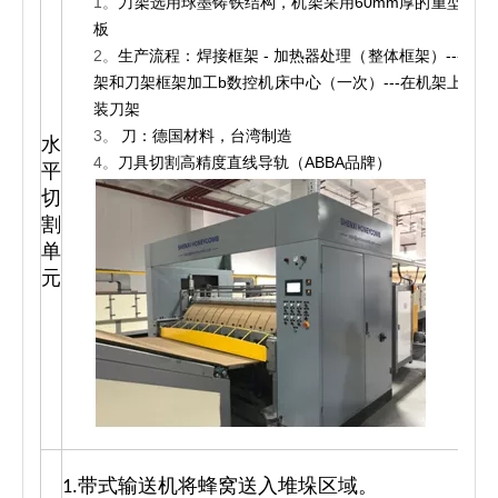
1。
刀架选用球墨铸铁结构，机架采用60mm厚的重型钢
板
2。
生产流程：焊接框架 - 加热器处理（整体框架）---机
架和刀架框架加工b数控机床中心（一次）---在机架上组
装刀架
3。
刀：德国材料，台湾制造
水
4。
刀具切割高精度直线导轨（ABBA品牌）
平
切
1
割
单
元
1.带式输送机将蜂窝送入堆垛区域。