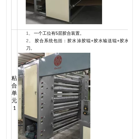
1。
一个工位有5层胶合装置。
2。
胶合系统包括：胶水涂胶辊+胶水输送辊+胶水刮
刀。
粘
合
1
单
元
1