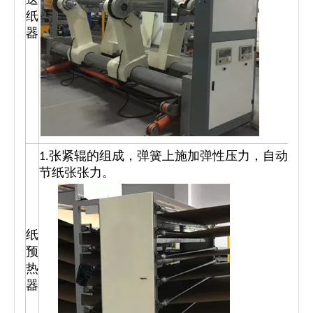
送
纸
3
器
1.张紧辊的组成，弹簧上施加弹性压力，自动调
节纸张张力。
纸
预
热
器