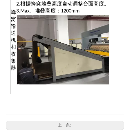
2.根据蜂窝堆叠高度自动调整台面高度。
3.Max。堆叠高度：1200mm
蜂
窝
输
送
1
机
和
收
集
器
上一条: