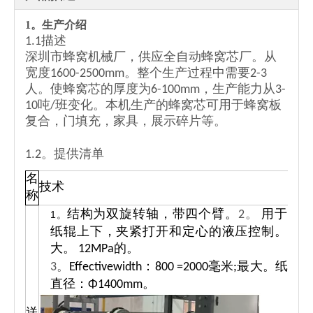
1。
生产介绍
1.1描述
深圳市蜂窝机械厂，供应全自动蜂窝芯厂。从
宽度1600-2500mm。整个生产过程中需要2-3
人。使蜂窝芯的厚度为6-100mm，生产能力从3-
10吨/班变化。本机生产的蜂窝芯可用于蜂窝板
复合，门填充，家具，展示碎片等。
1.2。提供清单
名
技术
称
结构为双旋转轴，带四个臂。
2。
用于造
1。
纸辊上下，夹紧打开和定心的液压控制。最
大。 12MPa的。
3。
Effectivewidth：800 =2000毫米;最大。纸卷
直径：Φ1400mm。