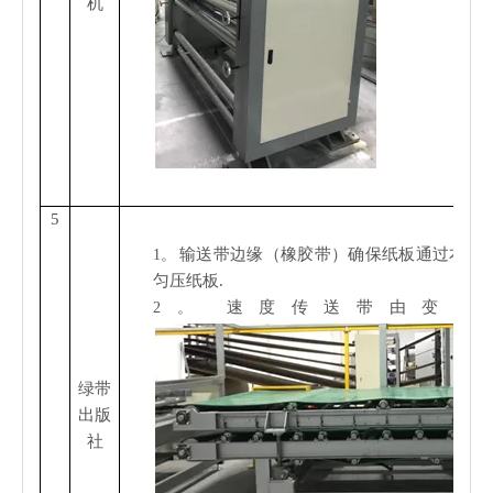
机
5
输送带边缘（橡胶带）确保纸板通过本机
1。
匀压纸板
.
速度
传送带由变频
2。
绿带
出版
社