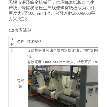
无锡市深溪蜂窝机械厂，供应蜂窝纸板复合生
产线。蜂窝状层压生产线使蜂窝纸板成为可能
厚度为8至100mm
自动。它可以做
5000-8000平
方米/班次
.
1.2供应清单
没
名称
技术规格
有
1
该结构是带有四个臂的双旋转轴，同时支撑两个
辊。
有效宽度：800-2000mm;最大。纸卷直径：Φ1400
送纸
器