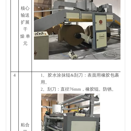
核心
输送
扩展
干
燥
单
元
4
胶水涂抹辊&刮刀：表面用橡胶包裹，均
1。
用。
刮刀：直径76mm，橡胶辊。防锈。
2。
粘合