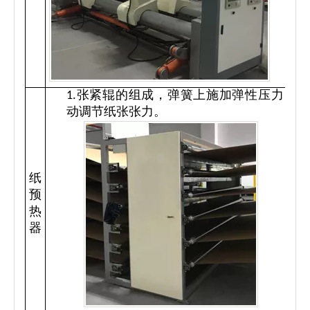
1.张紧辊的组成，弹簧上施加弹性压力，自
动调节纸张张力。
纸
预
热
器