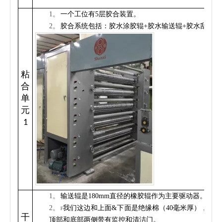
1。
一个工位有5层胶合装置。
2。
胶合系统包括：胶水涂胶辊+胶水输送辊+胶水刮刀。
粘
合
单
元
1
1。
输送辊是180mm直径的橡胶辊作为主要驱动器。
2。
我们这边和上面&下面是绝缘棉（40毫米厚），烤箱
F
干
顶部和底部两侧带有监控和清洁门。