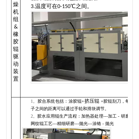
燥
3.温度可在0-150℃之间。
机
组
&
橡
胶
辊
驱
动
装
置
挤压辊
1。
胶合系统包括：涂胶辊+
+胶辊刮刀，每个辊
子之间的距离可以通过手轮和滑块调节。
2。
胶水应用辊生产流程：加热器处理---加工 - 研磨机---
网纹辊工艺---精细研磨---抛光---涂铬 - 抛光