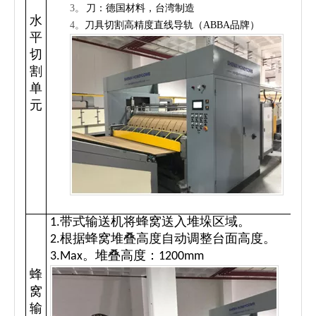
3。
刀：德国材料，台湾制造
水
4。
刀具切割高精度直线导轨（ABBA品牌）
平
切
割
单
元
1.带式输送机将蜂窝送入堆垛区域。
2.根据蜂窝堆叠高度自动调整台面高度。
3.Max。堆叠高度：1200mm
蜂
窝
输