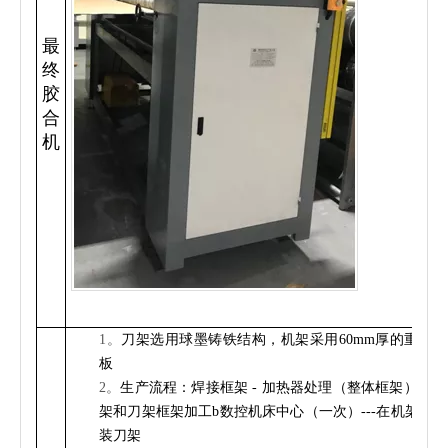
最
终
胶
合
机
1。
刀架选用球墨铸铁结构，机架采用60mm厚的重型钢
板
2。
生产流程：焊接框架 - 加热器处理（整体框架）---机
架和刀架框架加工b数控机床中心（一次）---在机架上组
装刀架