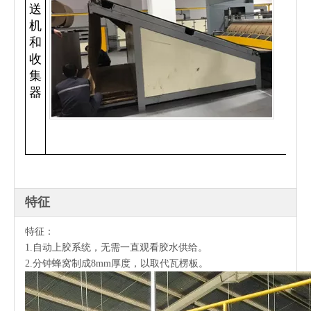
送
机
和
收
集
器
特征
特征：
1.自动上胶系统，无需一直观看胶水供给。
2.分钟蜂窝制成8mm厚度，以取代瓦楞板。