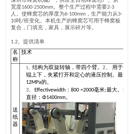
深圳市蜂窝机械厂，供应全自动蜂窝芯厂。从
宽度1600-2500mm。整个生产过程中需要2-3
人。使蜂窝芯的厚度为6-100mm，生产能力从3-
10吨/班变化。本机生产的蜂窝芯可用于蜂窝板
复合，门填充，家具，展示碎片等。
1.2。提供清单
名
技术
称
结构为双旋转轴，带四个臂。
2。
用于造纸
1。
辊上下，夹紧打开和定心的液压控制。最大。
12MPa的。
3。
Effectivewidth：800 =2000毫米;最大。纸卷
直径：Φ1400mm。
送
纸
器