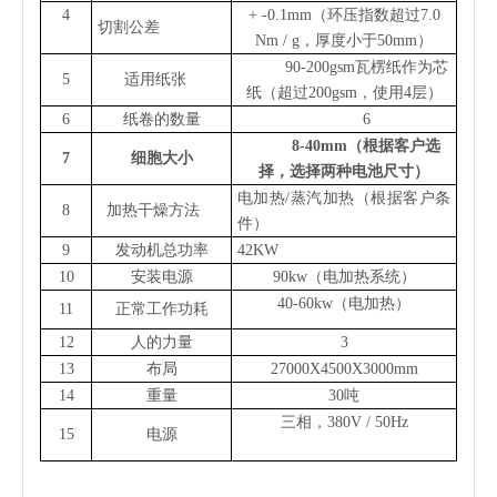
4
+ -0.1mm（环压指数超过7.0
切割公差
Nm / g，厚度小于50mm）
90-200gsm瓦楞纸作为芯
5
适用纸张
纸（超过200gsm，使用4层）
6
纸卷的数量
6
8-40mm（根据客户选
7
细胞大小
择，选择两种电池尺寸）
电加热/蒸汽加热（根据客户条
8
加热干燥方法
件）
9
发动机总功率
42KW
10
安装电源
90kw（电加热系统）
40-60kw（电加热）
11
正常工作功耗
12
人的力量
3
13
布局
27000X4500X3000mm
14
重量
30吨
三相，380V / 50Hz
15
电源