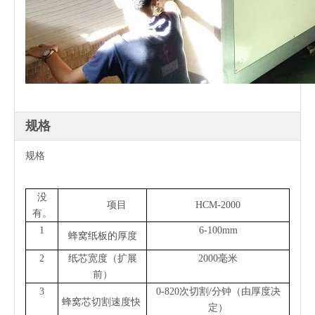
规格
规格
没
项目
HCM-2000
有。
1
6-100mm
蜂窝纸板的厚度
2
纸芯宽度（扩展
2000毫米
前）
3
0-820次切割/分钟（由厚度决
蜂窝芯切割速度快
定）