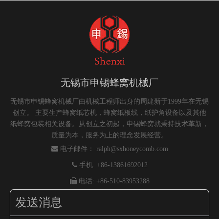
无锡市申锡蜂窝机械厂
无锡市申锡蜂窝机械厂由机械工程师出身的周建新于1999年在无锡
创立。 主要生产蜂窝纸芯机，蜂窝纸板线，纸护角设备以及其他
纸蜂窝包装相关设备。从创立之初起，申锡蜂窝就秉持技术革新，
质量为本，服务为上的理念发展经营。

电子邮件：
ralph@sxhoneycomb.com

手机: +86-13861692012

电话: +86-510-83953288
发送消息