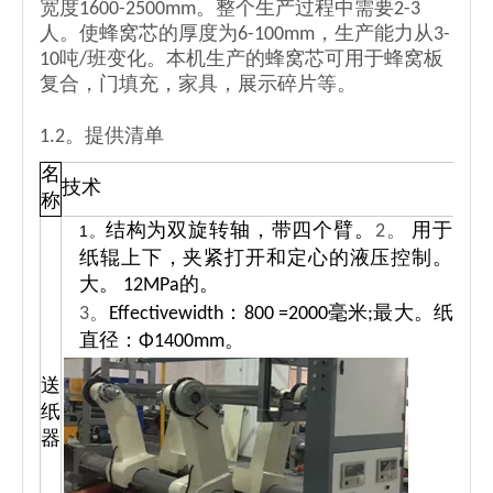
宽度1600-2500mm。整个生产过程中需要2-3
人。使蜂窝芯的厚度为6-100mm，生产能力从3-
10吨/班变化。本机生产的蜂窝芯可用于蜂窝板
复合，门填充，家具，展示碎片等。
1.2。提供清单
名
技术
称
结构为双旋转轴，带四个臂。
2。
用于造
1。
纸辊上下，夹紧打开和定心的液压控制。最
大。 12MPa的。
3。
Effectivewidth：800 =2000毫米;最大。纸卷
直径：Φ1400mm。
送
纸
3
器