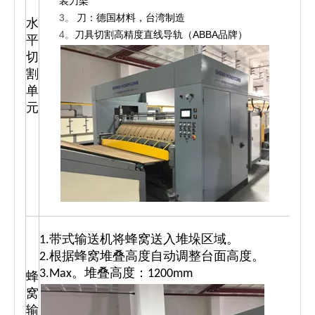
装刀架
3。
刀：德国材料，台湾制造
水
4。
刀具切割高精度直线导轨（ABBA品牌）
平
切
1
割
单
元
1.带式输送机将蜂窝送入堆垛区域。
2.根据蜂窝堆叠高度自动调整台面高度。
3.Max。堆叠高度：1200mm
蜂
窝
输