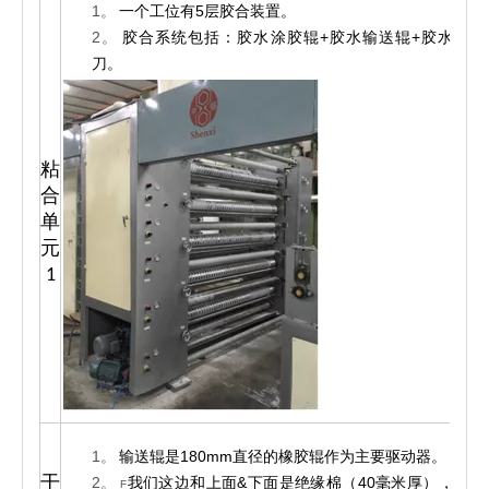
1。
一个工位有5层胶合装置。
2。
胶合系统包括：胶水涂胶辊+胶水输送辊+胶水刮
刀。
粘
合
1
单
元
1
1。
输送辊是180mm直径的橡胶辊作为主要驱动器。
干
2。
我们这边和上面&下面是绝缘棉（40毫米厚），烤
F