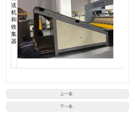
送
1
机
和
收
集
器
上一条:
下一条: