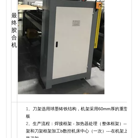
最
终
胶
1
合
机
1。
刀架选用球墨铸铁结构，机架采用60mm厚的重型钢
板
2。
生产流程：焊接框架 - 加热器处理（整体框架）---机
架和刀架框架加工b数控机床中心（一次）---在机架上组