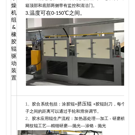
燥
箱顶部和底部两侧带有监控和清洁门。
机
3.温度可在0-150℃之间。
组
&
橡
1
胶
辊
驱
动
装
置
挤压辊
1。
胶合系统包括：涂胶辊+
+胶辊刮刀，每个辊
子之间的距离可以通过手轮和滑块调节。
2。
胶水应用辊生产流程：加热器处理---加工 - 研磨机---
网纹辊工艺---精细研磨---抛光---涂铬 - 抛光