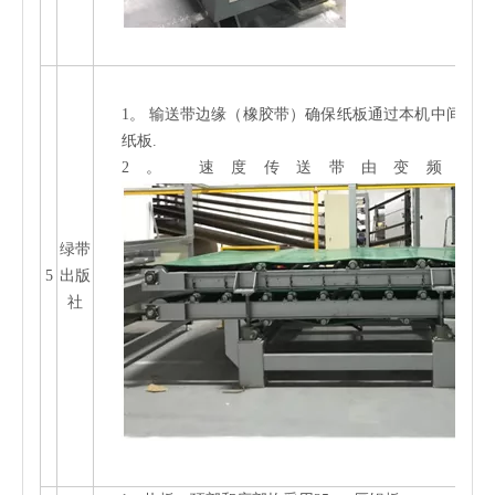
1。
输送带边缘（橡胶带）确保纸板通过本机中间，输
纸板
.
2。
速度
传送带由变频器
绿带
5
出版
社