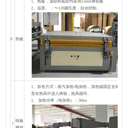
1。
热板，顶部和底部均采用25mm厚铝板
2。
温度。 ：〜120摄氏度，自动控制。
6
热板
1。
加热方式：蒸汽加热/电加热，加热箱固定在烤箱外
泵在热风中进入烤箱，热风循环。
2。
加热功率（电加热）：36kw
纸板
7
烤箱