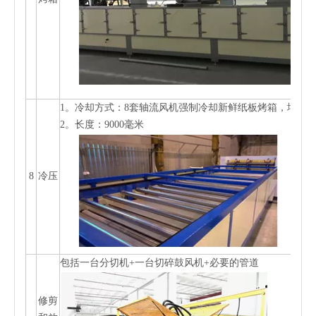
：
1。
冷却方式
8套轴流风机强制冷却新鲜纸板烤箱，增加
2。
长度：9000毫米
8
冷压
包括一台分切机+一台切碎鼓风机+必要的管道
修剪