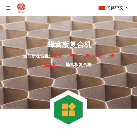
简体中文
蜂窝板复合机
当前所在位置:
首页
»
产品
»
产品中心
»
蜂
窝板机
»
蜂窝板复合机
高速纸蜂窝板复合机
全自动纸蜂窝板机