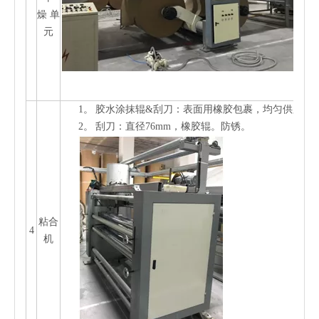
燥 单
元
1。
胶水涂抹辊&刮刀：表面用橡胶包裹，均匀供胶，
2。
刮刀：直径76mm，橡胶辊。防锈。
粘合
4
机