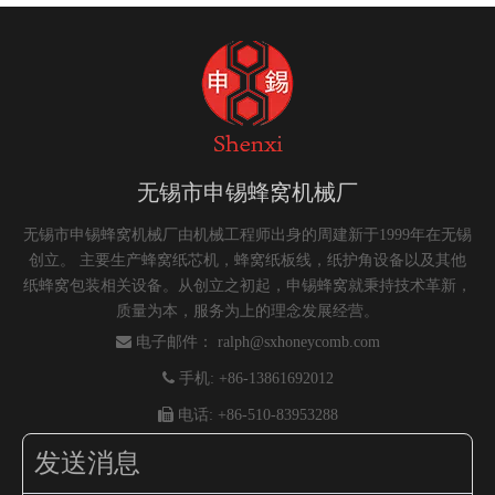
无锡市申锡蜂窝机械厂
无锡市申锡蜂窝机械厂由机械工程师出身的周建新于1999年在无锡
创立。 主要生产蜂窝纸芯机，蜂窝纸板线，纸护角设备以及其他
纸蜂窝包装相关设备。从创立之初起，申锡蜂窝就秉持技术革新，
质量为本，服务为上的理念发展经营。

电子邮件：
ralph@sxhoneycomb.com

手机: +86-13861692012

电话: +86-510-83953288
发送消息