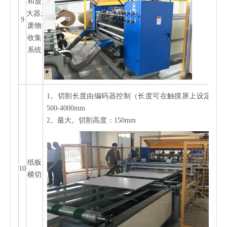
和放
大器;
9
废物
收集
系统
1。
切割长度由编码器控制（长度可在触摸屏上设定），
500-4000mm
2。
最大。切割高度：150mm
纸板
10
横切