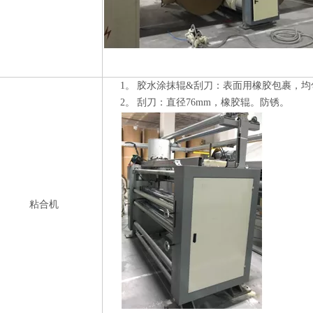
1。
胶水涂抹辊&刮刀：表面用橡胶包裹，均
2。
刮刀：直径76mm，橡胶辊。防锈。
粘合机