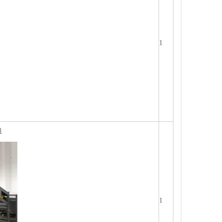
1
组
1