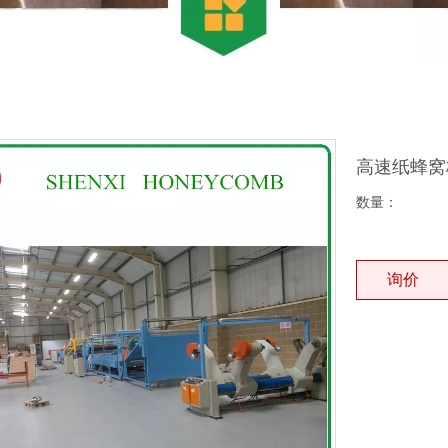
高速纸蜂
数量：
询价