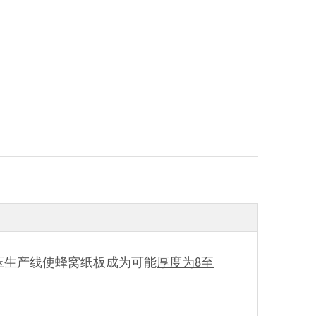
压生产线使蜂窝纸板成为可能
厚度为8至