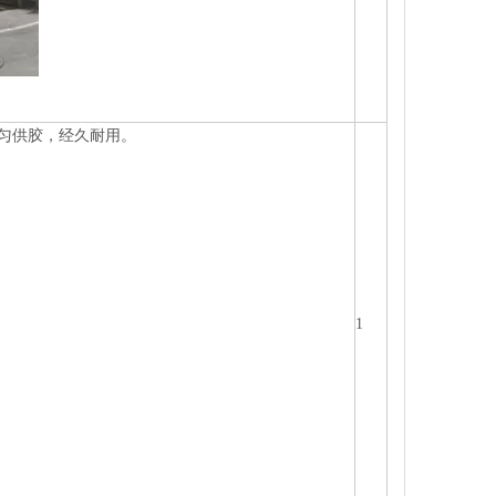
匀供胶，经久耐用。
1