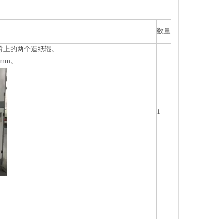
数量
臂上的两个造纸辊。
0mm。
1