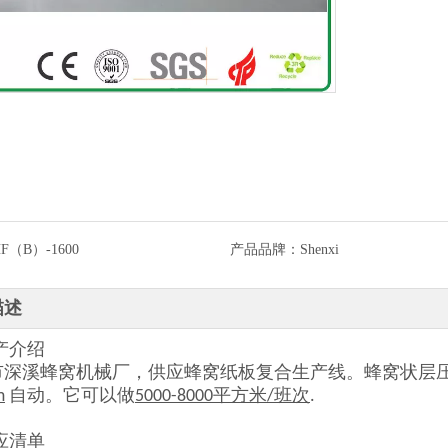
F（B）-1600
产品品牌：
Shenxi
描述
生产介绍
市深溪蜂窝机械厂，供应蜂窝纸板复合生产线。蜂窝状层
m
自动。它可以做
5000-8000平方米/班次
.
供应清单