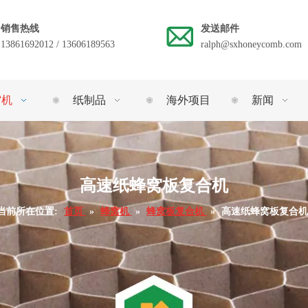
销售热线
发送邮件
13861692012 / 13606189563
ralph@sxhoneycomb.com
窝机
纸制品
海外项目
新闻
高速纸蜂窝板复合机
当前所在位置:
首页
»
蜂窝机
»
蜂窝板复合机
»
高速纸蜂窝板复合机