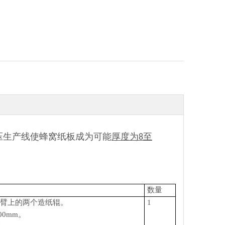
压生产线使蜂窝纸板成为可能
厚度为8至
数量
臂上的两个造纸辊。
1
00mm。