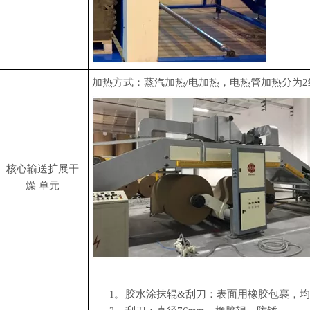
加热方式：蒸汽加热/电加热，电热管加热分为2
核心输送扩展干
燥
单元
胶水涂抹辊&刮刀：表面用橡胶包裹，
1。