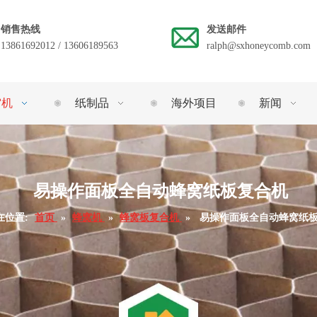
销售热线
发送邮件
13861692012 / 13606189563
ralph@sxhoneycomb.com
窝机
纸制品
海外项目
新闻
易操作面板全自动蜂窝纸板复合机
在位置:
首页
»
蜂窝机
»
蜂窝板复合机
»
易操作面板全自动蜂窝纸