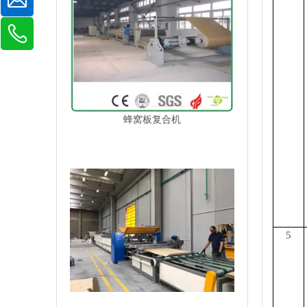
蜂窝板复合机
5