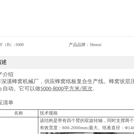
F（B）-1600
产品品牌：
Shenxi
描述
生产介绍
市深溪蜂窝机械厂，供应蜂窝纸板复合生产线。蜂窝状层
m
自动。它可以做
5000-8000平方米/班次
.
供应清单
名称
技术规格
该结构是带有四个臂的双旋转轴，同时支撑两个
有效宽度：800-2000mm;最大。纸卷直径：Φ14