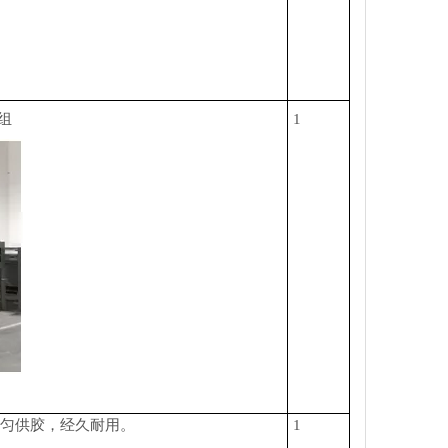
组
1
均匀供胶，经久耐用。
1