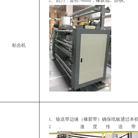
刮刀：直径76mm，橡胶辊。防锈。
2。
粘合机
输送带边缘（橡胶带）确保纸板通过本
1。
速度
传送
2。