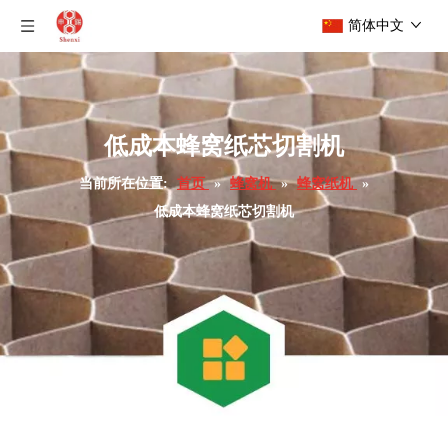
简体中文
低成本蜂窝纸芯切割机
当前所在位置:
首页
»
蜂窝机
»
蜂窝纸机
»
低成本蜂窝纸芯切割机
高速蜂窝纸切割机
半自动蜂窝纸生产机