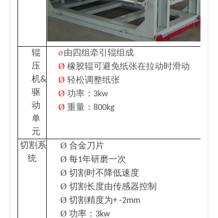
辊
由四组牵引辊组成
Ø
Ø
压
橡胶辊可避免纸张在拉动时滑动
机&
Ø
轻松调整纸张
驱
Ø
功率：3kw
动
Ø
重量：800kg
单
元
Ø
切割系
合金刀片
统
Ø
每1年研磨一次
Ø
切割时不降低速度
Ø
切割长度由传感器控制
Ø
切割精度为+ -2mm
Ø
功率：3kw