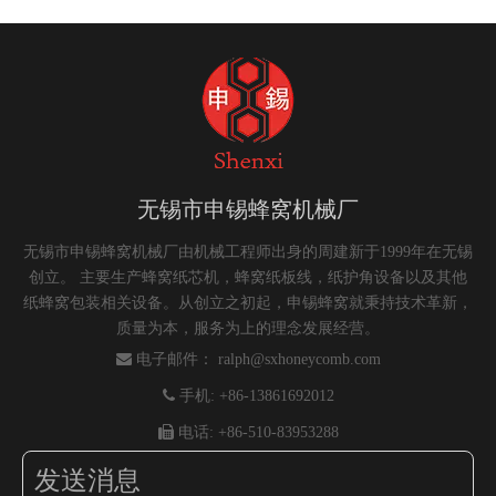
无锡市申锡蜂窝机械厂
无锡市申锡蜂窝机械厂由机械工程师出身的周建新于1999年在无锡
创立。 主要生产蜂窝纸芯机，蜂窝纸板线，纸护角设备以及其他
纸蜂窝包装相关设备。从创立之初起，申锡蜂窝就秉持技术革新，
质量为本，服务为上的理念发展经营。

电子邮件：
ralph@sxhoneycomb.com

手机: +86-13861692012

电话: +86-510-83953288
发送消息