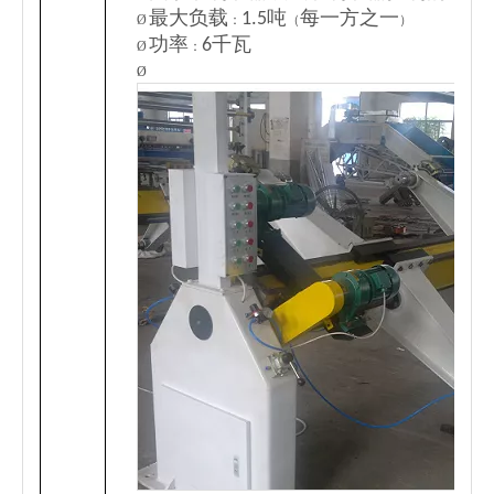
最大负载
1.5吨
每一方之一
Ø
：
（
）
功率
6千瓦
Ø
：
Ø