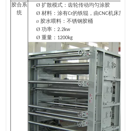
Ø
胶合系
扩散模式：齿轮传动均匀涂胶
统
Ø
材料：涂有Cr的铁辊，由CNC机床加工
胶水喂料：不锈钢胶桶
Ø
Ø
功率：2.2kw
Ø
重量：1200kg