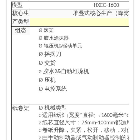
模型
HXCC-1600
核心生
堆叠式核心生产（蜂窝块
产类型
Ø
组态
滚架
Ø
胶水涂抹器
Ø
辊压机&驱动单元
Ø
摇摆刀
Ø
交货
胶水2&自动堆垛机
Ø
Ø
压机
Ø
电控系统
Ø
机械类型
纸卷架
适用纸张
宽度*直径
1600毫米*
140
Ø
（
）：
¢
纸芯直径尺寸：76mm-100mm都适用
Ø
卷纸升降，夹紧，松开，移动，对位，
Ø
由手动制动器或气动制动器控制的卷轴
Ø