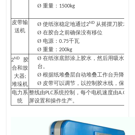
Ø
重量：1500kg
皮带输
ND
Ø
使纸张稳定地通过2
从摇摆刀胶水站
送机
Ø
在胶合之前确保没有移位
Ø
电源：0.75千瓦
Ø
重量：200kg
Ø
在纸张底部涂上胶水，然后用吸水带将
ND
2
胶
台。
合和放
Ø
根据纸堆叠层自动堆叠工作台升降
大器;
Ø
皮带可以调节，以控制胶水线，保持直
堆垛机
电力系
整线由PLC系统控制，每个电机速度由A.C
统
屏设置和操作生产。