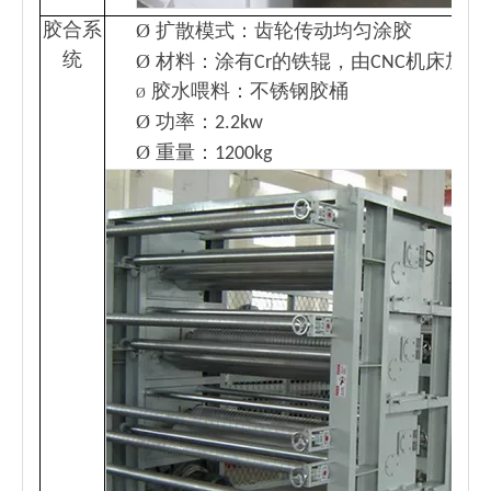
Ø
胶合系
扩散模式：齿轮传动均匀涂胶
统
Ø
材料：涂有Cr的铁辊，由CNC机床加工
胶水喂料：不锈钢胶桶
Ø
Ø
功率：2.2kw
Ø
重量：1200kg