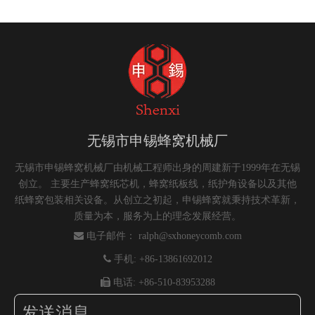
无锡市申锡蜂窝机械厂
无锡市申锡蜂窝机械厂由机械工程师出身的周建新于1999年在无锡
创立。 主要生产蜂窝纸芯机，蜂窝纸板线，纸护角设备以及其他
纸蜂窝包装相关设备。从创立之初起，申锡蜂窝就秉持技术革新，
质量为本，服务为上的理念发展经营。

电子邮件：
ralph@sxhoneycomb.com

手机: +86-13861692012

电话: +86-510-83953288
发送消息