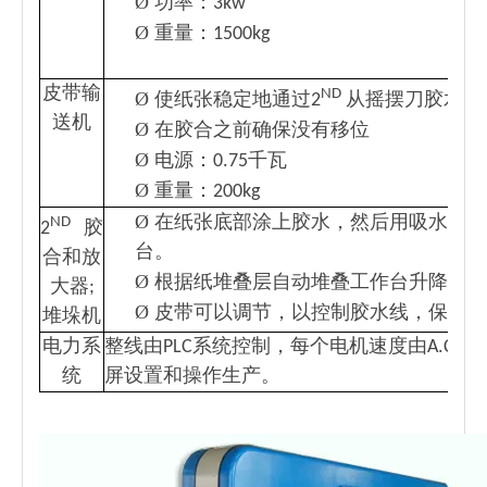
Ø
功率：3kw
Ø
重量：1500kg
皮带输
ND
Ø
使纸张稳定地通过2
从摇摆刀胶水站
送机
Ø
在胶合之前确保没有移位
Ø
电源：0.75千瓦
Ø
重量：200kg
Ø
在纸张底部涂上胶水，然后用吸水带将
ND
2
胶
台。
合和放
Ø
根据纸堆叠层自动堆叠工作台升降
大器;
Ø
皮带可以调节，以控制胶水线，保持直
堆垛机
电力系
整线由PLC系统控制，每个电机速度由A.C
统
屏设置和操作生产。