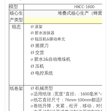
模型
HXCC-1600
核心生
堆叠式核心生产（蜂窝块
产类型
Ø
组态
滚架
Ø
胶水涂抹器
Ø
辊压机&驱动单元
Ø
摇摆刀
Ø
交货
胶水2&自动堆垛机
Ø
Ø
压机
Ø
电控系统
Ø
机械类型
纸卷架
适用纸张
宽度*直径
1600毫米*
140
Ø
（
）：
¢
纸芯直径尺寸：76mm-100mm都适用
Ø
卷纸升降，夹紧，松开，移动，对位，
Ø