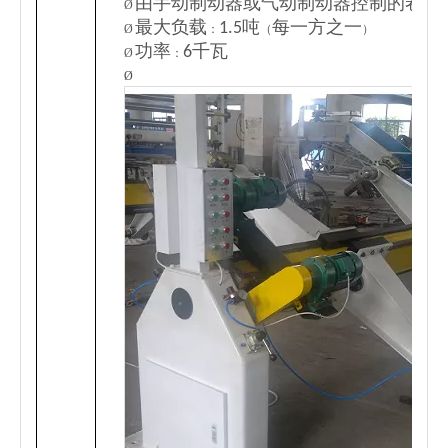
由手动制动器或气动制动器控制的卷轴
Ø
最大负载
1.5吨
每一方之一
Ø
：
（
）
功率
6千瓦
Ø
：
Ø