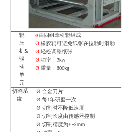
辊
由四组牵引辊组成
Ø
Ø
压
橡胶辊可避免纸张在拉动时滑动
机&
Ø
轻松调整纸张
驱
Ø
功率：3kw
动
Ø
重量：800kg
单
元
Ø
切割系
合金刀片
统
Ø
每1年研磨一次
Ø
切割时不降低速度
Ø
切割长度由传感器控制
Ø
切割精度为+ -2mm